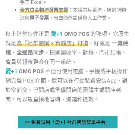
手工 Excel。
全方位金物流發票支援
：支援常見金流、店到店物
流與
電子發票
，省去額外設備與人工作業。
以上這些特性正是
愛+1
OMO POS
的強項，它原生
就是
為「社群團購 × 實體店」打造
，好處是
一處建
檔、全通路同步
，把開團收單、對帳、門市結帳、
會員與報表整合在同一系統。
愛+1
OMO POS
不但可使用電腦、手機或平板操作
網頁型 POS 介面，還可以在行動裝置安裝App，對
於常面交、已開店或準備開店的團購主或開店老
闆，可以最直接地省時、減錯和提效。
>> 免費試用「愛+1 社群智慧整單平台」