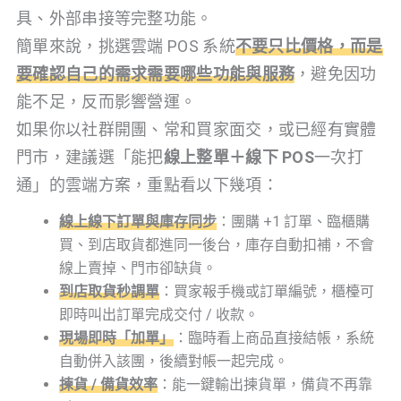
具、外部串接等完整功能。
簡單來說，挑選雲端 POS 系統
不要只比價格，而是
要
確認自己的需求需要哪些功能與服務
，避免因功
能不足，反而影響營運。
如果你以社群開團、常和買家面交，或已經有實體
門市，建議選「能把
線上整單＋線下 POS
一次打
通」的雲端方案，重點看以下幾項：
線上線下訂單與庫存同步
：團購 +1 訂單、臨櫃購
買、到店取貨都進同一後台，庫存自動扣補，不會
線上賣掉、門市卻缺貨。
到店取貨秒調單
：買家報手機或訂單編號，櫃檯可
即時叫出訂單完成交付 / 收款。
現場即時「加單」
：臨時看上商品直接結帳，系統
自動併入該團，後續對帳一起完成。
揀貨 / 備貨效率
：能一鍵輸出揀貨單，備貨不再靠