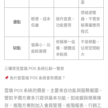
面
透過瀏覽
輕便、成本
操作直覺、
器，不需安
優點
低廉
功能實用
裝專屬應用
程式
依賴單一設
不易移動、
螢幕小、功
缺點
備、硬體成
佔用空間較
能較基礎
本較高
大
三種常見雲端 POS 系統比較一覽表
為什麼雲端 POS 系統會有價差？
雲端 POS 系統的價差，主要來自功能與服務範圍，
譬如平價方案多只提供基本功能，如收銀與簡單庫
存，進階方案則加入會員管理、進階報表、行銷工