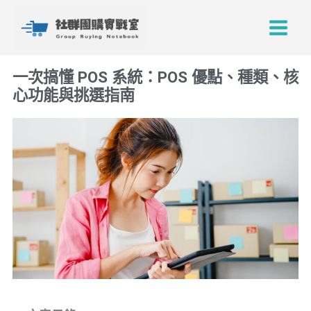
跳
Main
至
Menu
主
要
一次搞懂 POS 系統：POS 優點、種類、核
內
心功能與挑選指南
容