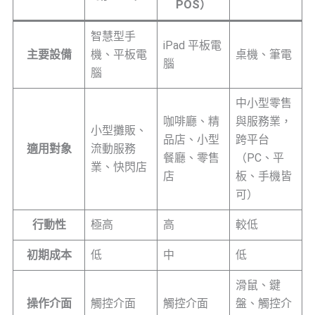
POS）
智慧型手
iPad 平板電
主要設備
機、平板電
桌機、筆電
腦
腦
中小型零售
咖啡廳、精
與服務業，
小型攤販、
品店、小型
跨平台
適用對象
流動服務
餐廳、零售
（PC、平
業、快閃店
店
板、手機皆
可）
行動性
極高
高
較低
初期成本
低
中
低
滑鼠、鍵
操作介面
觸控介面
觸控介面
盤、觸控介