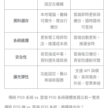
固定在櫃檯
本地電腦，離線
雲端即時更新與
資料儲存
可運作，需自行
備份，隨時隨地
備份
可查詢
更新需工程師到
雲端自動更新，
系統維護
店，維護成本高
維護省時
易受損或中毒，
雲端每日備份，
安全性
資料遺失風險高
資安防護較完整
支援 API 與模
功能固定，難以
擴充彈性
組，易與電商、
串接新服務
外送、發票串接
傳統 POS 系統 vs. 雲端 POS 系統硬體差異比較一覽表
傳統 POS 機 vs. 雲端 POS 系統：哪種適合你？