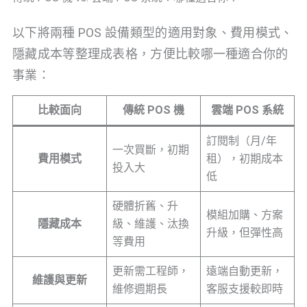
以下將兩種 POS 設備類型的適用對象、費用模式、
隱藏成本等整理成表格，方便比較哪一種適合你的
事業：
比較
面向
傳統 POS 機
雲端 POS 系統
訂閱制（月/年
一次買斷，初期
費用模式
租），初期成本
投入大
低
硬體折舊、升
模組加購、方案
隱藏成本
級、維護、汰換
升級，但彈性高
等費用
更新需工程師，
遠端自動更新，
維護與更新
維修週期長
客服支援較即時