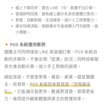
線上下單同步：整合 LINE、FB、直播平台訂單。
雲端即時回寫：避免線上顯示有貨但實體已售完。
對帳：自動對帳、生成報表，減少人工核算壓力。
庫存快速清點：剩餘庫存可直接轉入門市銷售，減
少積壓。
POS 系統應用案例
團購主可同時接收 LINE 與直播訂單，POS 系統自
動同步庫存，不會出現「超賣」狀況；同時結帳報
表也會自動計算，減少手工對帳的麻煩。
總結來說，不管是零售、餐飲、美業，還是團購
主、批發商，
POS 系統的本質就是「流程最佳
化」
。它能讓交易更快、數據更清楚、管理更省
力，進而提升顧客體驗與業主的營運效率。