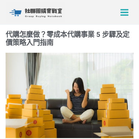
跳
Main
至
Menu
主
要
代購怎麼做？零成本代購事業 5 步驟及定
內
價策略入門指南
容