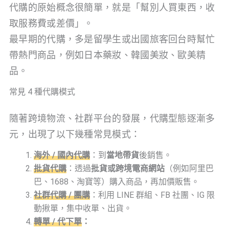
代購的原始概念很簡單，就是「幫別人買東西，收
取服務費或差價」。
最早期的代購，多是留學生或出國旅客回台時幫忙
帶熱門商品，例如日本藥妝、韓國美妝、歐美精
品。
常見 4 種代購模式
隨著跨境物流、社群平台的發展，代購型態逐漸多
元，出現了以下幾種常見模式：
海外 / 國內代購
：到
當地帶貨
後銷售。
批貨代購
：透過
批貨或跨境電商網站
（例如阿里巴
巴、1688、淘寶等）購入商品，再加價販售。
社群代購 / 團購
：利用 LINE 群組、FB 社團、IG 限
動揪單，集中收單、出貨。
轉單 / 代下單
：