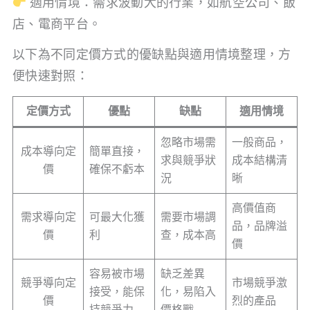
適用情境：需求波動大的行業，如航空公司、飯
店、電商平台。
以下為不同定價方式的優缺點與適用情境整理，方
便快速對照：
定價方式
優點
缺點
適用情境
忽略市場需
一般商品，
成本導向定
簡單直接，
求與競爭狀
成本結構清
價
確保不虧本
況
晰
高價值商
需求導向定
可最大化獲
需要市場調
品，品牌溢
價
利
查，成本高
價
容易被市場
缺乏差異
競爭導向定
市場競爭激
接受，能保
化，易陷入
價
烈的產品
持競爭力
價格戰