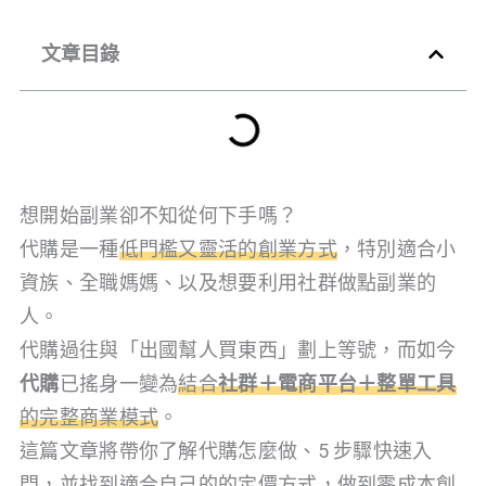
文章目錄
想開始副業卻不知從何下手嗎？
代購是一種
低門檻又靈活的創業方式
，特別適合小
資族、全職媽媽、以及想要利用社群做點副業的
人。
代購過往與「出國幫人買東西」劃上等號，而如今
代購
已搖身一變為
結合
社群＋電商平台＋整單工具
的完整商業模式
。
這篇文章將帶你了解代購怎麼做、5 步驟快速入
門，並找到適合自己的的定價方式，做到零成本創