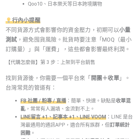
Qoo10、日本樂天等日本跨境購物
行內小提醒
不同貨源方式會影響你的資金壓力，初期可以
小量
測試
，避免囤貨風險。批貨時要注意「MOQ（最小
訂購量）」與「運費」，這些都會影響最終利潤。
【代購怎麼做】第 3 步：上架到平台銷售
找到貨源後，你需要一個平台來「
開團＋收單
」。
台灣常見的管道有：
FB 社團 / 粉專 / 直播
：簡單、快速。缺點是
收單混
亂
，常常有人漏填、金流對不上。
LINE留言 +1、記事本 +1、LINE VOOM
：LINE 是台
灣最通用的通訊APP，適合所有族群，但
訂單統計
困難
。