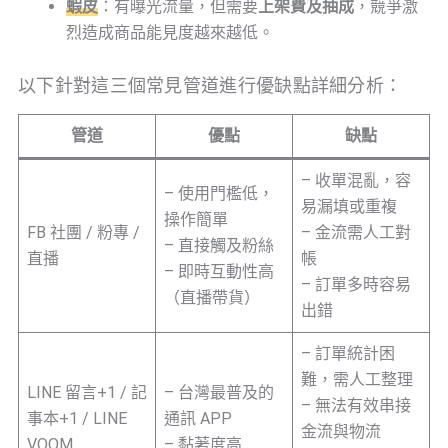
蝦皮
：有曝光流量，但需要
上架費及抽成
，競爭激
烈造成商品能見度越來越低。
以下針對這三個常見管道進行優缺點詳細分析：
管道
優點
缺點
– 收單混亂，容
– 使用門檻低，
易漏填或重複
操作簡單
FB 社團 / 粉專 /
– 金流需人工對
– 直接觸及粉絲
直播
帳
– 即時互動性高
– 訂單多時容易
（直播帶貨）
出錯
– 訂單統計困
難，需人工整理
LINE 留言+1 / 記
– 台灣最普及的
– 無法有效串接
事本+1 / LINE
通訊 APP
金流與物流
VOOM
– 黏著度高