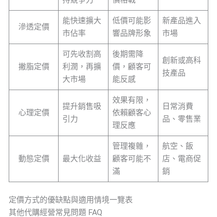
能快速擴大
低價可能影
新產品進入
滲透定價
市佔率
響品牌形象
市場
可先收割高
後期需降
創新或高科
撇脂定價
利潤，再擴
價，顧客可
技產品
大市場
能反感
效果有限，
提升銷售吸
日常消費
心理定價
依賴顧客心
引力
品、零售業
理反應
管理複雜，
航空、飯
動態定價
最大化收益
顧客可能不
店、電商促
滿
銷
定價方式的優缺點與適用情境一覽表
其他代購經營常見問題 FAQ