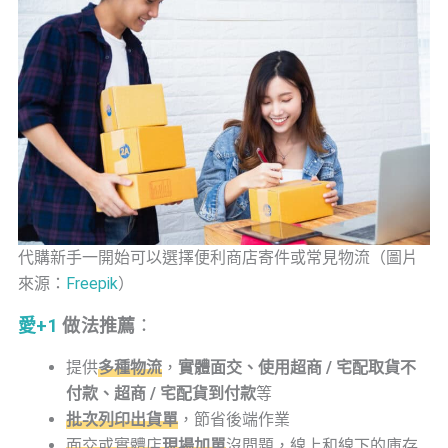
代購新手一開始可以選擇便利商店寄件或常見物流（圖片
來源：
Freepik
）
愛+1
做法推薦
：
提供
多種物流
，
實體面交、使用超商 / 宅配取貨不
付款、超商 / 宅配貨到付款
等
批次列印出貨單
，節省後端作業
面交或實體店
現場加單
沒問題，線上和線下的庫存