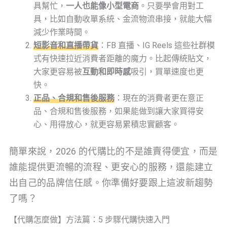
具幫忙，
一人也能像小型電商
。只要學會用對工
具，比如自動收單系統、金流物流串接，就能大幅
減少作業時間。
短影音和直播帶貨
：FB 直播、IG Reels 這些社群模
式有快速拉近消費者距離的魔力。比起傳統貼文，
大家更容易被
互動和即時感
吸引，買單速度也更
快。
正品、合規和售後服務
：現在的消費者更在意正
品、合規和售後服務，如果能做到讓大家買得安
心、用得放心，就更容易累積忠實顧客。
簡單來說，2026 的代購比的不是誰賣得便宜，而是
誰能提供更流暢的流程、更安心的服務，還能建立
出自己的品牌信任感。你準備好要跟上這波新趨勢
了嗎？
【代購怎麼做】方法篇：5 步驟代購快速入門