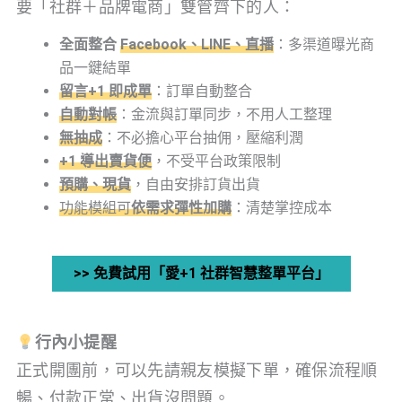
要「社群＋品牌電商」雙管齊下的人：
全面整合
Facebook、LINE、直播
：多渠道曝光商
品一鍵結單
留言+1 即成單
：訂單自動整合
自動對帳
：金流與訂單同步，不用人工整理
無抽成
：不必擔心平台抽佣，壓縮利潤
+1 導出賣貨便
，不受平台政策限制
預購、現貨
，自由安排訂貨出貨
功能模組可
依需求彈性加購
：清楚掌控成本
>> 免費試用「愛+1 社群智慧整單平台」
行內小提醒
正式開團前，可以先請親友模擬下單，確保流程順
暢、付款正常、出貨沒問題。