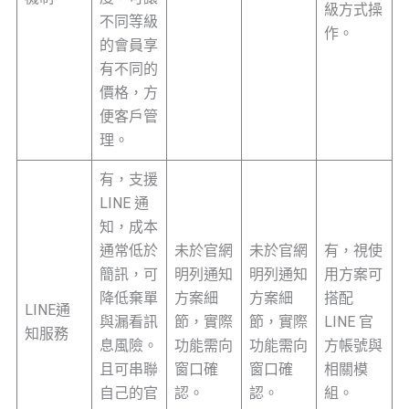
級方式操
不同等級
作。
的會員享
有不同的
價格，方
便客戶管
理。
有，支援
LINE 通
知，成本
通常低於
未於官網
未於官網
有，視使
簡訊，可
明列通知
明列通知
用方案可
降低棄單
方案細
方案細
搭配
LINE通
與漏看訊
節，實際
節，實際
LINE 官
知服務
息風險。
功能需向
功能需向
方帳號與
且可串聯
窗口確
窗口確
相關模
自己的官
認。
認。
組。