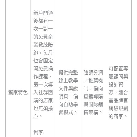
新戶開通
後都有一
次一對一
的免費商
業教練陪
跑，每月
也會固定
開免費操
可配置專
提供完整
強調分潤
作課程，
屬顧問與
線上教學
／推薦機
第一次導
設計資
文件與說
制，偏向
獨家特色
入社群團
源，適合
明頁，偏
直播導購
購的店家
需品牌官
向自助學
與團隊銷
也無須擔
網級規劃
習模式。
售架構。
心。
的商家。
獨家