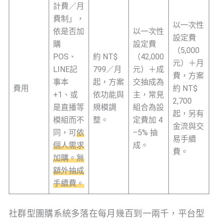
計費／月
費制」，
以一次性
依是否加
以一次性
設定費
購
設定費
（5,000
POS、
約 NT$
（42,000
元）＋月
LINE記
799／月
元）＋成
費，方案
事本
起，方案
交抽成為
費用
約 NT$
+1、或
依功能與
主，常見
2,700
是直播等
規模調
組合為設
起，另有
模組而不
整。
定費加 4
金流與交
同，可
依
–5% 抽
易手續
個人需求
成。
費。
加購。無
額外抽成
手續費。
社群型團購系統多落在每月幾百到一兩千，平台型