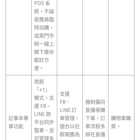
POS 系
統，不論
是團員臨
時加購，
或是門市
統一線上
線下庫存
都好方
便。
首創
「+1」
支援
模式，支
FB、
機制偏向
援 FB、
LINE 訂
直播導購
LINE 跨
記事本專
單管理，
下單，訂
購物車購
平台同步
單功能
適合以社
單流程多
買。
整單，並
群開團為
綁在直播
可管理多