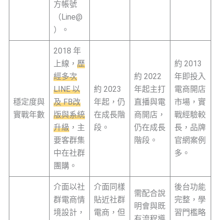
方帳號
（Line@
）。
2018 年
上線，
歷
約 2013
經多次
約 2022
年即投入
LINE 以
約 2023
年起主打
電商開店
穩定度與
及 FB改
年起，仍
直播與電
市場，實
實戰年數
版與系統
在成長階
商開店，
戰經驗較
升級
，主
段。
仍在成長
長，品牌
要客群集
階段。
官網案例
中在社群
多。
團購。
介面以社
介面同樣
後台功能
需配合說
群電商情
貼近社群
完整，學
明會與既
境設計，
電商，但
習門檻略
有流程導