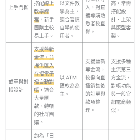
搭配
線上
以文件教
高，常需
上手門檻
入，對直
教學課
學為主，
搭配設
播導購熟
程
，新手
適合習慣
計、上架
悉者較直
團購主較
自學的使
與版型客
覺。
易上手。
用者。
製。
支援藍新
金流，並
支援藍新
支援多種
提供匯入
等金流，
主流第三
存摺電子
以 ATM
較偏向直
方金流，
截單與對
檔自動對
匯款為為
播銷售後
對帳功能
帳設計
帳
，適合
主。
的訂單與
與一般官
大量匯
款項整
網電商類
款、轉帳
理。
似。
的社群團
購。
約為「日