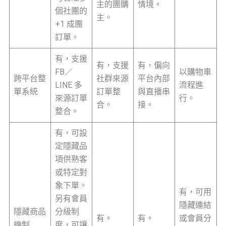
主的團購
情境。
個社團的
主。
+1 成團
訂單。
有，支援
有，支援
有，偏向
FB／
以購物車
跨平台整
社群來源
平台內部
LINE 多
流程進
單系統
訂單整
與直播串
來源訂單
行。
合。
接。
整合。
有，可設
定隱藏品
項供熟客
或特定對
象下單。
有，可用
另有會員
隱藏連結
隱藏商品
分級制
有。
有。
或會員分
機制
度，可讓