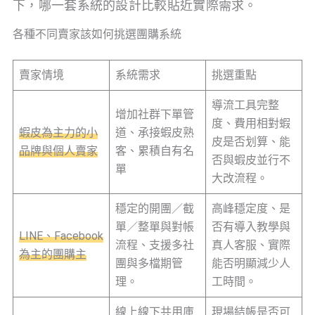
下，哪一套系統的設計比較貼近實際需求。
各種不同賣家該如何挑選團購系統
賣家情境
系統需求
挑選重點
導流工具完整
增加社群下單管
度、費用相對蝦
蝦皮為主力的小
道、承接蝦皮熟
皮是否划算、能
品牌與個人賣家
客、累積自有名
否與蝦皮並行不
單
大改流程。
穩定的開團／截
高峰穩定度、是
單／整單與對帳
否有導入教學與
LINE、Facebook
流程、支援多社
真人客服、實際
為主的團購主
團與多檔期管
能否明顯減少人
理。
工時間。
線上線下共用庫
現場結帳是否可