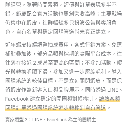
隊經營。隨著時間累積，評價與訂單表現多半不
錯，節慶配合官方活動也屢創營收高峰；主要戰場
仍集中在蝦皮，社群帳號多只扮演公告與客服角
色，自有名單與穩定回購管道尚未真正建立。
近年蝦皮持續調整抽成費用，各式行銷方案、免運
補貼疊加後，部分品類與檔期的實際平台成本，往
往落在接近 2 成甚至更高的區間；不參加活動，曝
光與轉換明顯下滑，參加又進一步壓縮毛利。導入
團購系統的較佳目標，不是立刻關閉蝦皮，而是保
留蝦皮作為新客入口與品牌展示，同時透過 LINE、
Facebook 建立穩定的開團與對帳機制，
讓熟客與
回購訂單透過團購系統逐步轉移到自有管道
。
賣家類型 2：LINE、Facebook 為主的團購主