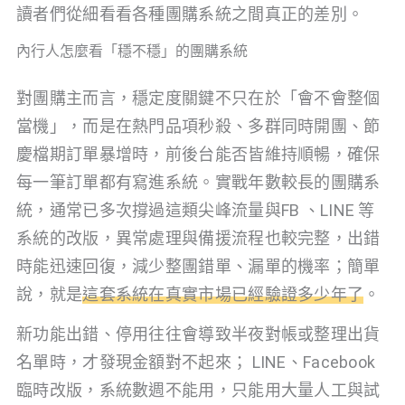
讀者們從細看看各種團購系統之間真正的差別。
內行人怎麼看「穩不穩」的團購系統
對團購主而言，穩定度關鍵不只在於「會不會整個
當機」，而是在熱門品項秒殺、多群同時開團、節
慶檔期訂單暴增時，前後台能否皆維持順暢，確保
每一筆訂單都有寫進系統。實戰年數較長的團購系
統，通常已多次撐過這類尖峰流量與FB 、LINE 等
系統的改版，異常處理與備援流程也較完整，出錯
時能迅速回復，減少整團錯單、漏單的機率；簡單
說，就是
這套系統在真實市場已經驗證多少年了
。
新功能出錯、停用往往會導致半夜對帳或整理出貨
名單時，才發現金額對不起來； LINE、Facebook
臨時改版，系統數週不能用，只能用大量人工與試