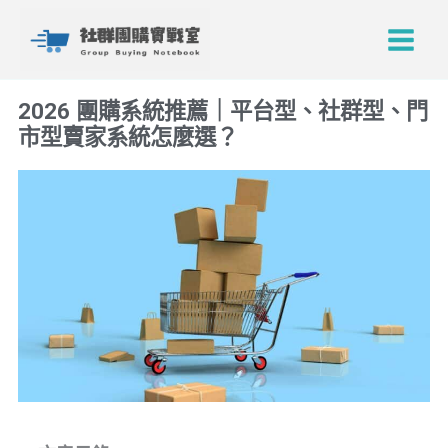
跳
Main
至
Menu
主
要
2026 團購系統推薦｜平台型、社群型、門
內
市型賣家系統怎麼選？
容