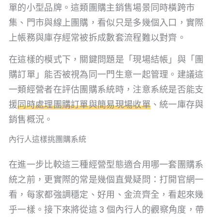
單的小型品牌。這類團購主銷售場景同時橫跨市
集、門市與線上團購，看似只是多幾個入口，實際
上帳務與庫存經常被拆成數套流程難以對齊。
在這樣的模式下，關鍵問題是「現場結帳」與「團
購訂單」能否被視為同一門生意一起管理。建議這
一類經營者在評估團購系統時，注意系統是否能支
援
同時處理團購訂單與簡易現場收單
、統一庫存與
銷售概況。
內行人這樣挑團購系統
在進一步比較這三種經營型態適合用哪一套團購系
統之前，更實際的常是幾個直覺疑問：打開官網一
看，每家都強調穩定、好用、金流齊全，看起來幾
乎一樣。接下來將從這 3 個內行人的觀察角度，帶